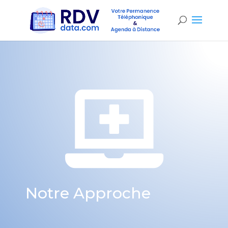

Notre Approche